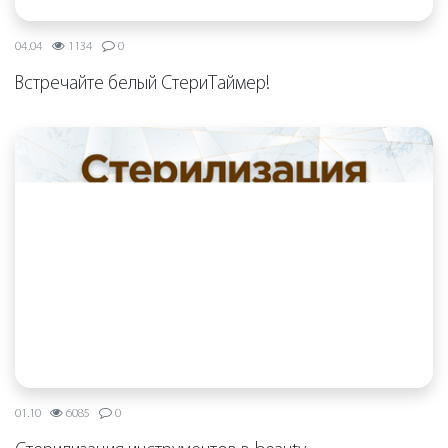
04.04
1134
0
Встречайте белый СтериТаймер!
01.10
6085
0